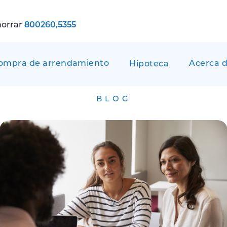
horrar
800260,5355
ompra de arrendamiento
Acerca d
Hipoteca
BLOG