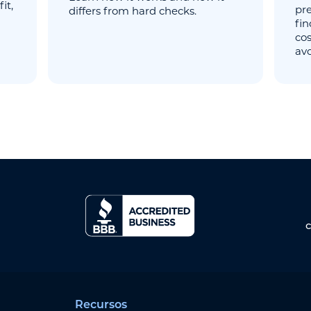
it,
pr
differs from hard checks.
fin
cos
avo
Recursos