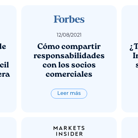
12
/
08
/
2021
de
Cómo compartir
¿T
responsabilidades
I
cil
con los socios
era
comerciales
Leer más