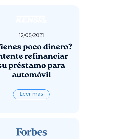
12
/
08
/
2021
ienes poco dinero?
ntente refinanciar
su préstamo para
automóvil
Leer más