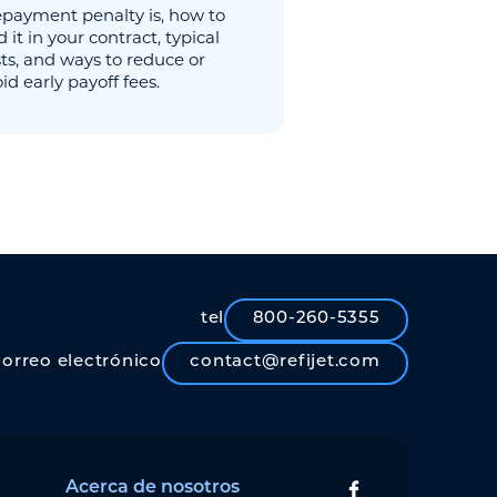
epayment penalty is, how to
d it in your contract, typical
ts, and ways to reduce or
id early payoff fees.
tel
800-260-5355
correo electrónico
contact@refijet.com
Acerca de nosotros