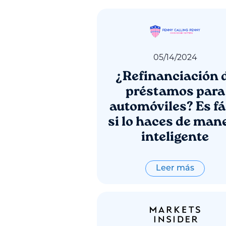
05
/
14
/
2024
¿Refinanciación 
préstamos para
automóviles? Es fá
si lo haces de man
inteligente
Leer más