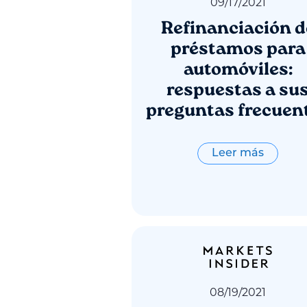
09
/
17
/
2021
Refinanciación d
préstamos para
automóviles:
respuestas a su
preguntas frecuen
Leer más
08
/
19
/
2021