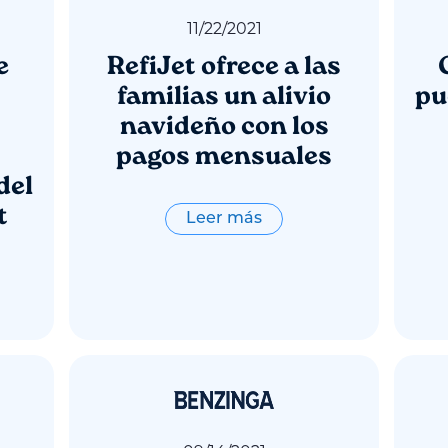
11
/
22
/
2021
e
RefiJet ofrece a las
familias un alivio
pu
navideño con los
pagos mensuales
del
t
Leer más