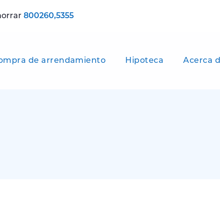
horrar
800260,5355
ompra de arrendamiento
Hipoteca
Acerca d