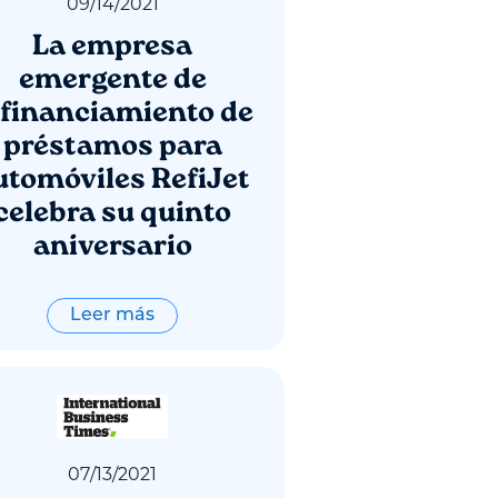
09
/
14
/
2021
La empresa
emergente de
efinanciamiento de
préstamos para
utomóviles RefiJet
celebra su quinto
aniversario
Leer más
07
/
13
/
2021