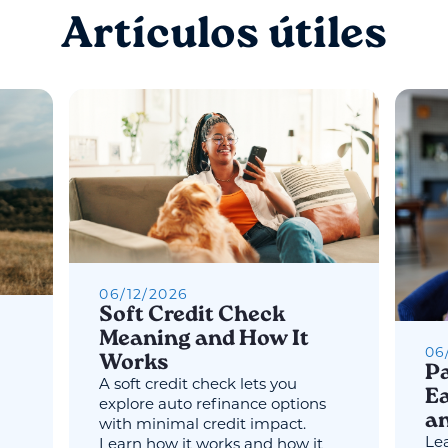
Artículos útiles
06
/
12
/
2026
Soft Credit Check
Meaning and How It
06
Works
Pa
A soft credit check lets you
Ea
explore auto refinance options
an
with minimal credit impact.
Lea
Learn how it works and how it