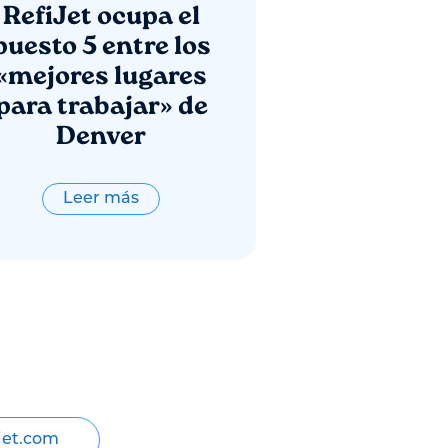
RefiJet ocupa el
puesto 5 entre los
«mejores lugares
para trabajar» de
Denver
Leer más
jet.com