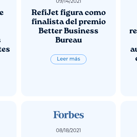
09
/
14
/
2021
e
RefiJet figura como
finalista del premio
Better Business
r
s
Bureau
tes
a
Leer más
08
/
18
/
2021