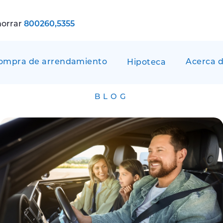
horrar
800260,5355
ompra de arrendamiento
Acerca d
Hipoteca
BLOG