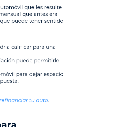
utomóvil que les resulte
 mensual que antes era
s que puede tener sentido
dría calificar para una
iación puede permitirle
omóvil para dejar espacio
spuesta.
efinanciar tu auto
.
para