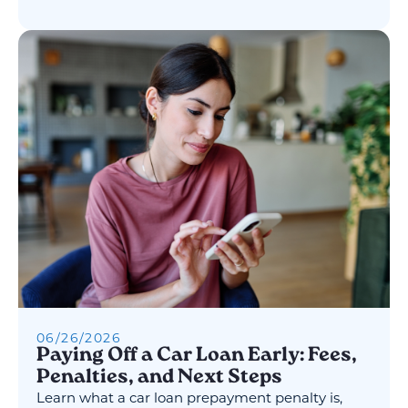
06
/
26
/
2026
Paying Off a Car Loan Early: Fees,
Penalties, and Next Steps
Learn what a car loan prepayment penalty is,