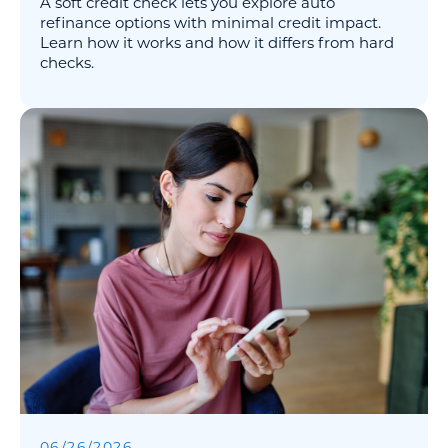
A soft credit check lets you explore auto
refinance options with minimal credit impact.
Learn how it works and how it differs from hard
checks.
06
/
26
/
2026