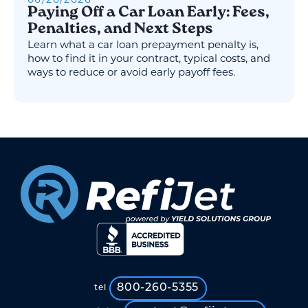
Paying Off a Car Loan Early: Fees,
Penalties, and Next Steps
Learn what a car loan prepayment penalty is,
how to find it in your contract, typical costs, and
ways to reduce or avoid early payoff fees.
800-260-5355
tel