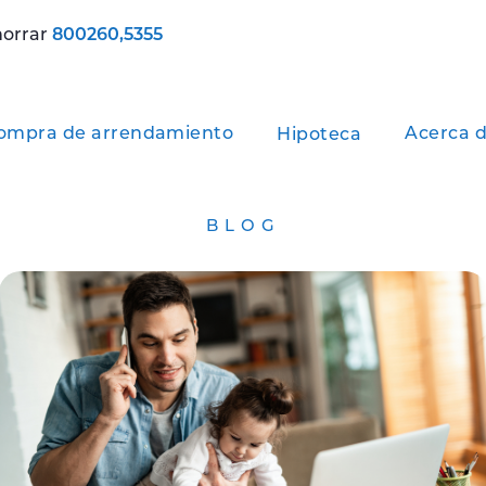
horrar
800260,5355
ompra de arrendamiento
Acerca d
Hipoteca
BLOG