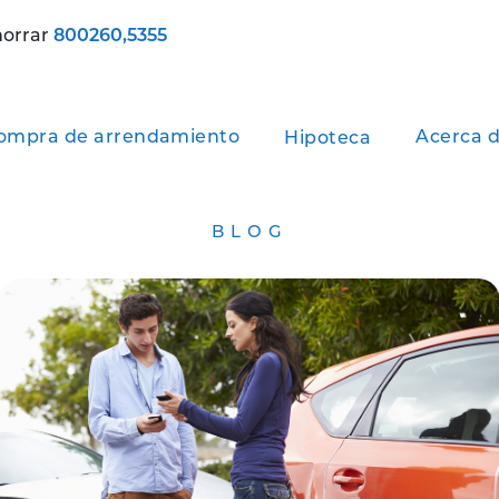
horrar
800260,5355
ompra de arrendamiento
Acerca d
Hipoteca
BLOG