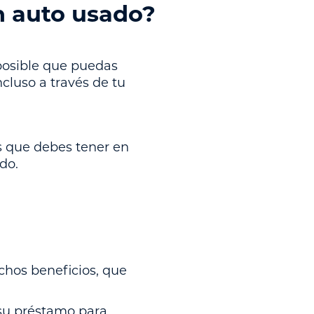
n auto usado?
posible que puedas
cluso a través de tu
as que debes tener en
do.
chos beneficios, que
 su préstamo para