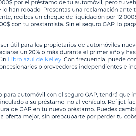
000$ por el préstamo de tu automóvil, pero tu veh
 lo han robado. Presentas una reclamación ante 
ente, recibes un cheque de liquidación por 12 000
00$ con tu prestamista. Sin el seguro GAP, lo pagar
er útil para los propietarios de automóviles nuev
eciarse un 20% o más durante el primer año y has
gún
Libro azul de Kelley
. Con frecuencia, puede co
concesionarios o proveedores independientes e in
o para automóvil con el seguro GAP, tendrá que i
nculado a su préstamo, no al vehículo. Refijet faci
ertura de GAP en tu nuevo préstamo. Puedes camb
a oferta mejor, sin preocuparte por perder tu cob