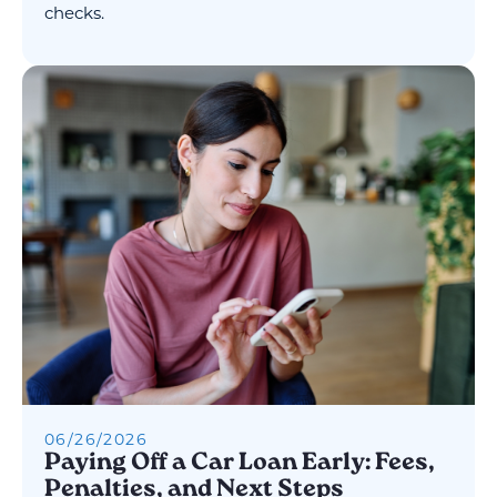
checks.
06
/
26
/
2026
Paying Off a Car Loan Early: Fees,
Penalties, and Next Steps