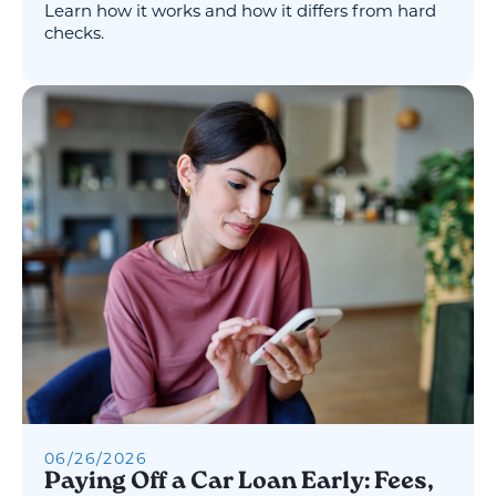
Learn how it works and how it differs from hard
checks.
06
/
26
/
2026
Paying Off a Car Loan Early: Fees,