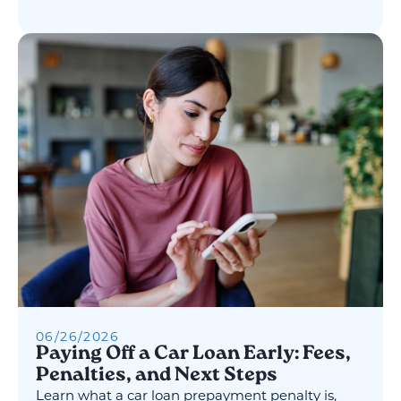
06
/
26
/
2026
Paying Off a Car Loan Early: Fees,
Penalties, and Next Steps
Learn what a car loan prepayment penalty is,