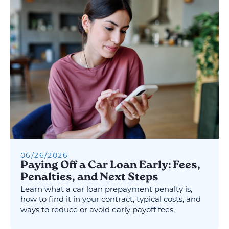
06
/
26
/
2026
Paying Off a Car Loan Early: Fees,
Penalties, and Next Steps
Learn what a car loan prepayment penalty is,
how to find it in your contract, typical costs, and
ways to reduce or avoid early payoff fees.