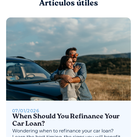
Artículos útiles
07
/
01
/
2026
When Should You Refinance Your
Car Loan?
Wondering when to refinance your car loan?
Learn the best timing, the signs you will benefit,