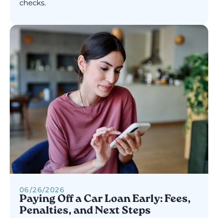
checks.
06
/
26
/
2026
Paying Off a Car Loan Early: Fees,
Penalties, and Next Steps