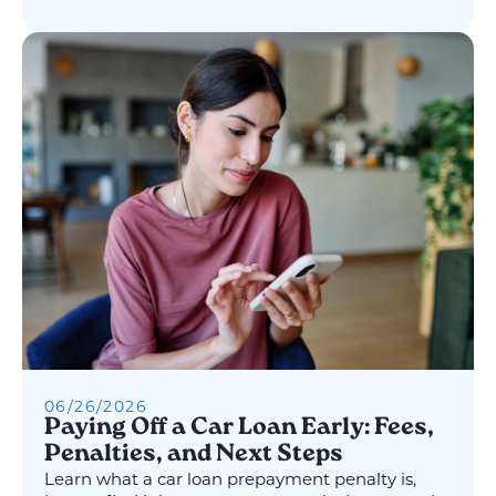
06
/
26
/
2026
Paying Off a Car Loan Early: Fees,
Penalties, and Next Steps
Learn what a car loan prepayment penalty is,