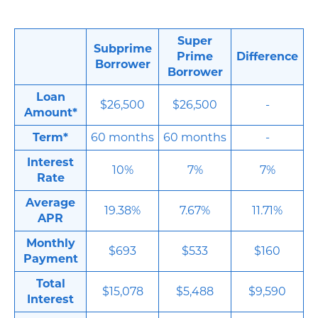
Super
Subprime
Prime
Difference
Borrower
Borrower
Loan
$26,500
$26,500
-
Amount*
Term*
60 months
60 months
-
Interest
10%
7%
7%
Rate
Average
19.38%
7.67%
11.71%
APR
Monthly
$693
$533
$160
Payment
Total
$15,078
$5,488
$9,590
Interest