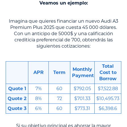
Veamos un ejemplo:
Imagina que quieres financiar un nuevo Audi A3
Premium Plus 2025 que cuesta 45 000 dólares.
Con un anticipo de 5000$ y una calificación
crediticia preferencial de 700, obtendrás las
siguientes cotizaciones:
Total
Monthly
APR
Term
Cost to
Payment
Borrow
Quote 1
7%
60
$792.05
$7,522.88
Quote 2
8%
72
$701.33
$10,495.73
Quote 3
6%
60
$773.31
$6,398.6
Si su objetivo principal es ahorrar la mayor