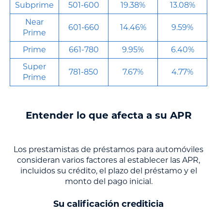
Subprime
501-600
19.38%
13.08%
Near
601-660
14.46%
9.59%
Prime
Prime
661-780
9.95%
6.40%
Super
781-850
7.67%
4.77%
Prime
Entender lo que afecta a su APR
Los prestamistas de préstamos para automóviles
consideran varios factores al establecer las APR,
incluidos su crédito, el plazo del préstamo y el
monto del pago inicial.
Su calificación crediticia