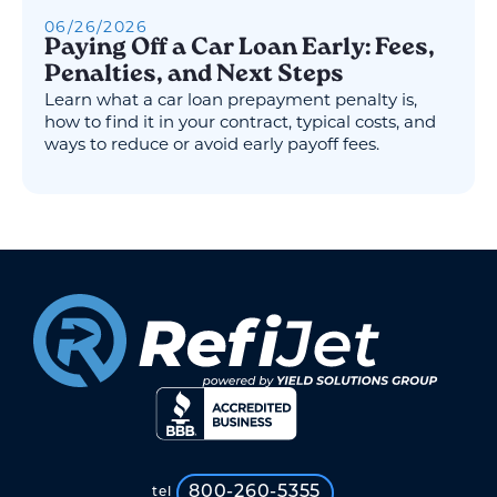
06
/
26
/
2026
Paying Off a Car Loan Early: Fees,
Penalties, and Next Steps
Learn what a car loan prepayment penalty is,
how to find it in your contract, typical costs, and
ways to reduce or avoid early payoff fees.
800-260-5355
tel