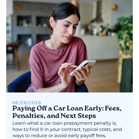
06
/
26
/
2026
Paying Off a Car Loan Early: Fees,
Penalties, and Next Steps
Learn what a car loan prepayment penalty is,
how to find it in your contract, typical costs, and
ways to reduce or avoid early payoff fees.