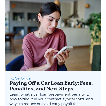
06
/
26
/
2026
Paying Off a Car Loan Early: Fees,
Penalties, and Next Steps
Learn what a car loan prepayment penalty is,
how to find it in your contract, typical costs, and
ways to reduce or avoid early payoff fees.