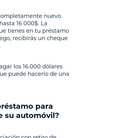
 completamente nuevo.
hasta 16 000$. La
que tienes en tu préstamo
uego, recibirás un cheque
.
agar los 16.000 dólares
 que puede hacerlo de una
 préstamo para
e su automóvil?
ciación con retiro de