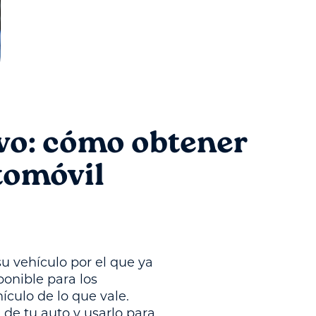
ivo: cómo obtener
utomóvil
su vehículo por el que ya
ponible para los
ículo de lo que vale.
 de tu auto y usarlo para