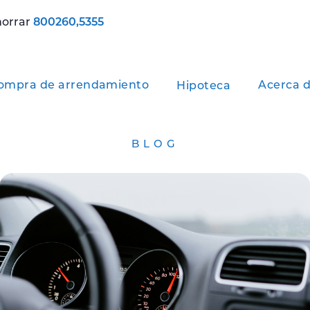
horrar
800260,5355
ompra de arrendamiento
Acerca d
Hipoteca
BLOG