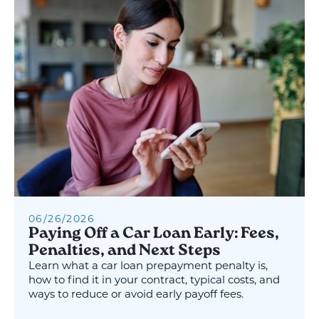
06
/
26
/
2026
Paying Off a Car Loan Early: Fees,
Penalties, and Next Steps
Learn what a car loan prepayment penalty is,
how to find it in your contract, typical costs, and
ways to reduce or avoid early payoff fees.