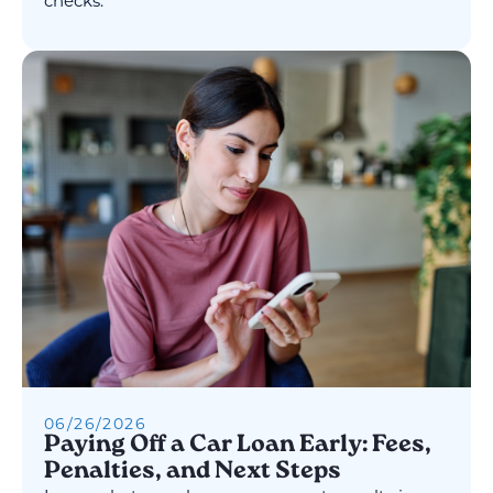
checks.
06
/
26
/
2026
Paying Off a Car Loan Early: Fees,
Penalties, and Next Steps