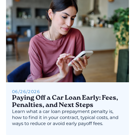
06
/
26
/
2026
Paying Off a Car Loan Early: Fees,
Penalties, and Next Steps
Learn what a car loan prepayment penalty is,
how to find it in your contract, typical costs, and
ways to reduce or avoid early payoff fees.