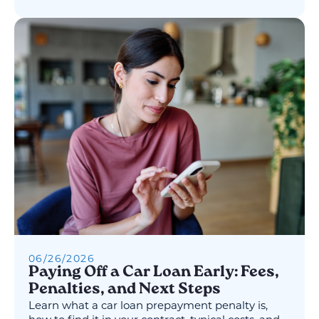
06
/
26
/
2026
Paying Off a Car Loan Early: Fees,
Penalties, and Next Steps
Learn what a car loan prepayment penalty is,